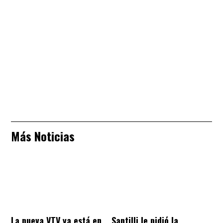
Más Noticias
La nueva VTV ya está en
Santilli le pidió la