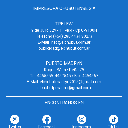
IMPRESORA CHUBUTENSE S.A
TRELEW
9 de Julio 329 - 1º Piso - Cp U-9100H
Teléfono (+54) 280 4434 802/3
E-Mail: info@elchubut.com.ar
publicidad@elchubut.com.ar
PUERTO MADRYN
Roque Sáenz Peña 79
Tel: 4455555. 4457545 / Fax: 4454567
E-Mail: elchubutmadryn2015@gmail.com
elchubutpmadmi@gmail.com
ENCONTRANOS EN
Twitter
Facebook
Instagram
TikTok