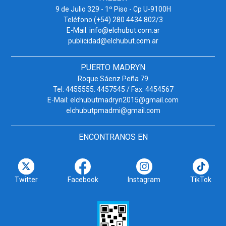
9 de Julio 329 - 1º Piso - Cp U-9100H
Teléfono (+54) 280 4434 802/3
E-Mail: info@elchubut.com.ar
publicidad@elchubut.com.ar
PUERTO MADRYN
Roque Sáenz Peña 79
Tel: 4455555. 4457545 / Fax: 4454567
E-Mail: elchubutmadryn2015@gmail.com
elchubutpmadmi@gmail.com
ENCONTRANOS EN
Twitter
Facebook
Instagram
TikTok