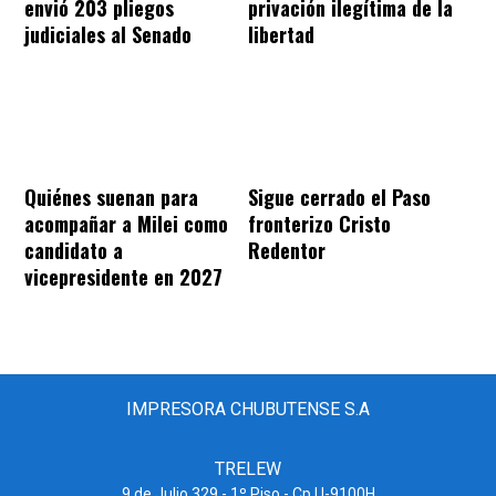
envió 203 pliegos
privación ilegítima de la
judiciales al Senado
libertad
Quiénes suenan para
Sigue cerrado el Paso
acompañar a Milei como
fronterizo Cristo
candidato a
Redentor
vicepresidente en 2027
IMPRESORA CHUBUTENSE S.A
TRELEW
9 de Julio 329 - 1º Piso - Cp U-9100H