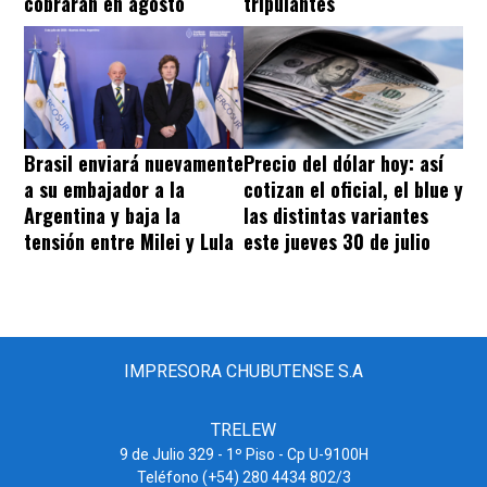
cobrarán en agosto
tripulantes
Brasil enviará nuevamente
Precio del dólar hoy: así
a su embajador a la
cotizan el oficial, el blue y
Argentina y baja la
las distintas variantes
tensión entre Milei y Lula
este jueves 30 de julio
IMPRESORA CHUBUTENSE S.A
TRELEW
9 de Julio 329 - 1º Piso - Cp U-9100H
Teléfono (+54) 280 4434 802/3