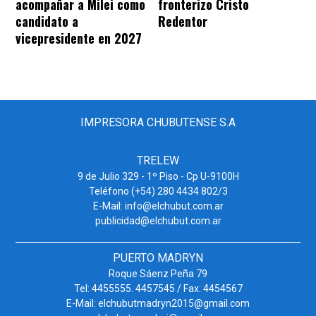
acompañar a Milei como
fronterizo Cristo
candidato a
Redentor
vicepresidente en 2027
IMPRESORA CHUBUTENSE S.A
TRELEW
9 de Julio 329 - 1º Piso - Cp U-9100H
Teléfono (+54) 280 4434 802/3
E-Mail: info@elchubut.com.ar
publicidad@elchubut.com.ar
PUERTO MADRYN
Roque Sáenz Peña 79
Tel: 4455555. 4457545 / Fax: 4454567
E-Mail: elchubutmadryn2015@gmail.com