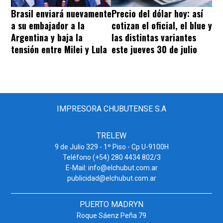
Brasil enviará nuevamente
Precio del dólar hoy: así
a su embajador a la
cotizan el oficial, el blue y
Argentina y baja la
las distintas variantes
tensión entre Milei y Lula
este jueves 30 de julio
IMPRESORA CHUBUTENSE S.A
TRELEW
9 de Julio 329 - 1º Piso - Cp U-9100H
Teléfono (+54) 280 4434 802/3
E-Mail: info@elchubut.com.ar
publicidad@elchubut.com.ar
PUERTO MADRYN
Roque Sáenz Peña 79