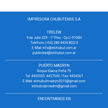
IMPRESORA CHUBUTENSE S.A
TRELEW
9 de Julio 329 - 1º Piso - Cp U-9100H
Teléfono (+54) 280 4434 802/3
E-Mail: info@elchubut.com.ar
publicidad@elchubut.com.ar
PUERTO MADRYN
Roque Sáenz Peña 79
Tel: 4455555. 4457545 / Fax: 4454567
E-Mail: elchubutmadryn2015@gmail.com
elchubutpmadmi@gmail.com
ENCONTRANOS EN