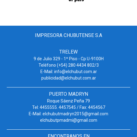
IMPRESORA CHUBUTENSE S.A
TRELEW
9 de Julio 329 - 1º Piso - Cp U-9100H
Teléfono (+54) 280 4434 802/3
E-Mail: info@elchubut.com.ar
publicidad@elchubut.com.ar
PUERTO MADRYN
Roque Sáenz Peña 79
Tel: 4455555. 4457545 / Fax: 4454567
E-Mail: elchubutmadryn2015@gmail.com
elchubutpmadmi@gmail.com
ENCONTRANOS EN