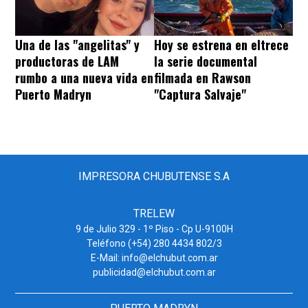
Una de las "angelitas" y
Hoy se estrena en eltrece
productoras de LAM
la serie documental
rumbo a una nueva vida en
filmada en Rawson
Puerto Madryn
"Captura Salvaje"
IMPRESORA CHUBUTENSE S.A
TRELEW
9 de Julio 329 - 1º Piso - Cp U-9100H
Teléfono (+54) 280 4434 802/3
E-Mail: info@elchubut.com.ar
publicidad@elchubut.com.ar