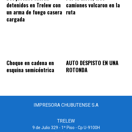
detenidos en Trelew con
camiones volcaron en la
un arma de fuego casera
ruta
cargada
Choque en cadena en
AUTO DESPISTO EN UNA
esquina semicéntrica
ROTONDA
IMPRESORA CHUBUTENSE S.A
TRELEW
9 de Julio 329 - 1º Piso - Cp U-9100H