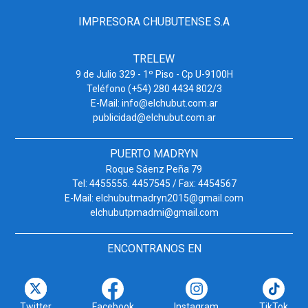
IMPRESORA CHUBUTENSE S.A
TRELEW
9 de Julio 329 - 1º Piso - Cp U-9100H
Teléfono (+54) 280 4434 802/3
E-Mail: info@elchubut.com.ar
publicidad@elchubut.com.ar
PUERTO MADRYN
Roque Sáenz Peña 79
Tel: 4455555. 4457545 / Fax: 4454567
E-Mail: elchubutmadryn2015@gmail.com
elchubutpmadmi@gmail.com
ENCONTRANOS EN
Twitter
Facebook
Instagram
TikTok