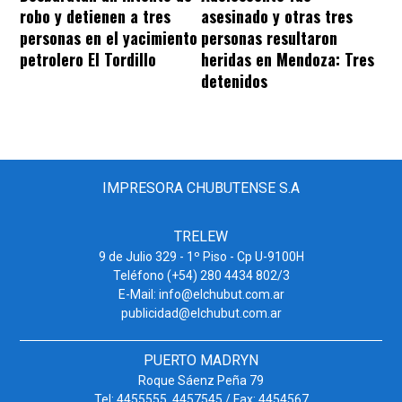
robo y detienen a tres
asesinado y otras tres
personas en el yacimiento
personas resultaron
petrolero El Tordillo
heridas en Mendoza: Tres
detenidos
IMPRESORA CHUBUTENSE S.A
TRELEW
9 de Julio 329 - 1º Piso - Cp U-9100H
Teléfono (+54) 280 4434 802/3
E-Mail: info@elchubut.com.ar
publicidad@elchubut.com.ar
PUERTO MADRYN
Roque Sáenz Peña 79
Tel: 4455555. 4457545 / Fax: 4454567