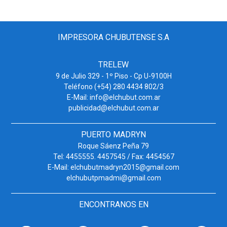
IMPRESORA CHUBUTENSE S.A
TRELEW
9 de Julio 329 - 1º Piso - Cp U-9100H
Teléfono (+54) 280 4434 802/3
E-Mail: info@elchubut.com.ar
publicidad@elchubut.com.ar
PUERTO MADRYN
Roque Sáenz Peña 79
Tel: 4455555. 4457545 / Fax: 4454567
E-Mail: elchubutmadryn2015@gmail.com
elchubutpmadmi@gmail.com
ENCONTRANOS EN