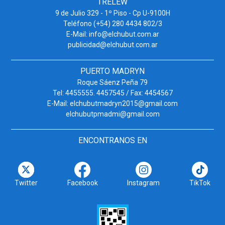
TRELEW
9 de Julio 329 - 1º Piso - Cp U-9100H
Teléfono (+54) 280 4434 802/3
E-Mail: info@elchubut.com.ar
publicidad@elchubut.com.ar
PUERTO MADRYN
Roque Sáenz Peña 79
Tel: 4455555. 4457545 / Fax: 4454567
E-Mail: elchubutmadryn2015@gmail.com
elchubutpmadmi@gmail.com
ENCONTRANOS EN
Twitter
Facebook
Instagram
TikTok