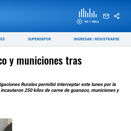
EDICIÓN IMPRESA
FUNEBRES
90.1 Mhz
RES
SUPERDEPOR
INGRESAR
/
REGISTRARSE
co y municiones tras
igaciones Rurales permitió interceptar este lunes por la
 incautaron 250 kilos de carne de guanaco, municiones y