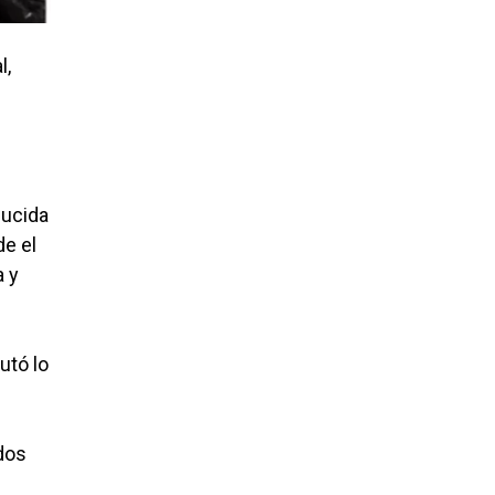
l,
ducida
de el
a y
utó lo
dos