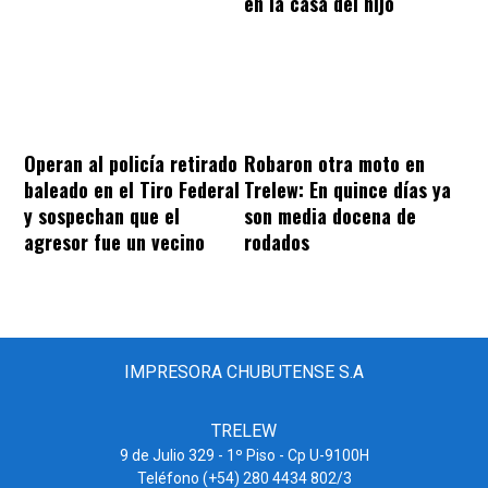
en la casa del hijo
Operan al policía retirado
Robaron otra moto en
baleado en el Tiro Federal
Trelew: En quince días ya
y sospechan que el
son media docena de
agresor fue un vecino
rodados
IMPRESORA CHUBUTENSE S.A
TRELEW
9 de Julio 329 - 1º Piso - Cp U-9100H
Teléfono (+54) 280 4434 802/3