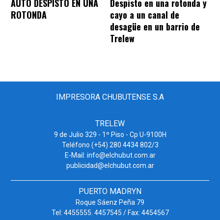
AUTO DESPISTO EN UNA
Despisto en una rotonda y
ROTONDA
cayo a un canal de
desagüe en un barrio de
Trelew
IMPRESORA CHUBUTENSE S.A
TRELEW
9 de Julio 329 - 1º Piso - Cp U-9100H
Teléfono (+54) 280 4434 802/3
E-Mail: info@elchubut.com.ar
publicidad@elchubut.com.ar
PUERTO MADRYN
Roque Sáenz Peña 79
Tel: 4455555. 4457545 / Fax: 4454567