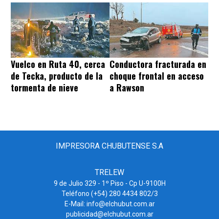
Vuelco en Ruta 40, cerca
Conductora fracturada en
de Tecka, producto de la
choque frontal en acceso
tormenta de nieve
a Rawson
IMPRESORA CHUBUTENSE S.A
TRELEW
9 de Julio 329 - 1º Piso - Cp U-9100H
Teléfono (+54) 280 4434 802/3
E-Mail: info@elchubut.com.ar
publicidad@elchubut.com.ar