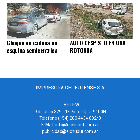
Choque en cadena en
AUTO DESPISTO EN UNA
esquina semicéntrica
ROTONDA
IMPRESORA CHUBUTENSE S.A
TRELEW
9 de Julio 329 - 1º Piso - Cp U-9100H
Teléfono (+54) 280 4434 802/3
E-Mail: info@elchubut.com.ar
publicidad@elchubut.com.ar