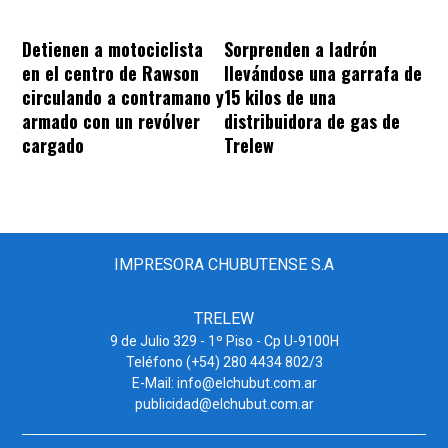
Sorprenden a ladrón
Detienen a motociclista
llevándose una garrafa de
en el centro de Rawson
15 kilos de una
circulando a contramano y
distribuidora de gas de
armado con un revólver
Trelew
cargado
IMPRESORA CHUBUTENSE S.A
TRELEW
9 de Julio 329 - 1º Piso - Cp U-9100H
Teléfono (+54) 280 4434 802/3
E-Mail: info@elchubut.com.ar
publicidad@elchubut.com.ar