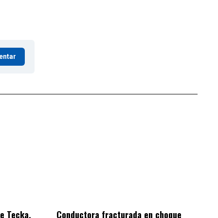
entar
de Tecka,
Conductora fracturada en choque