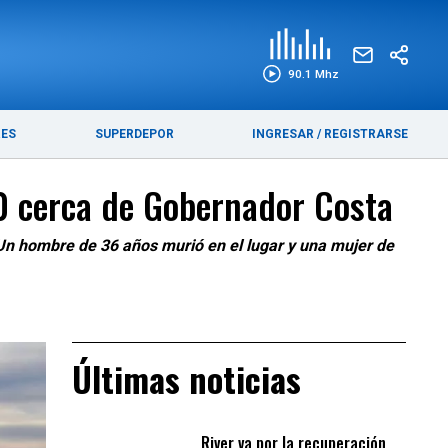
EDICIÓN IMPRESA
FUNEBRES
90.1 Mhz
RES
SUPERDEPOR
INGRESAR
/
REGISTRARSE
40 cerca de Gobernador Costa
. Un hombre de 36 años murió en el lugar y una mujer de
Últimas noticias
River va por la recuperación