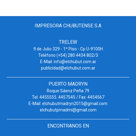
IMPRESORA CHUBUTENSE S.A
TRELEW
9 de Julio 329 - 1º Piso - Cp U-9100H
Teléfono (+54) 280 4434 802/3
E-Mail: info@elchubut.com.ar
publicidad@elchubut.com.ar
PUERTO MADRYN
Roque Sáenz Peña 79
Tel: 4455555. 4457545 / Fax: 4454567
E-Mail: elchubutmadryn2015@gmail.com
elchubutpmadmi@gmail.com
ENCONTRANOS EN