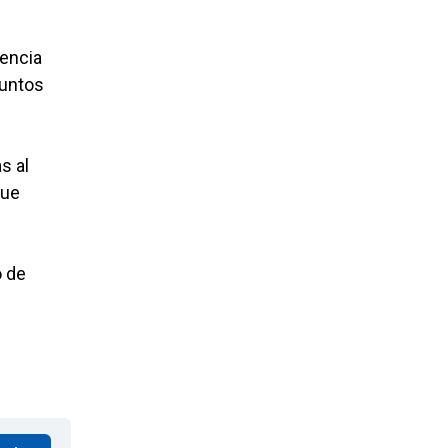
sencia
suntos
s al
fue
o de