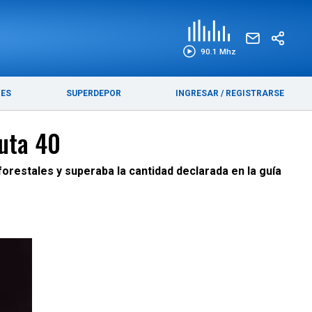
EDICIÓN IMPRESA
FUNEBRES
90.1 Mhz
RES
SUPERDEPOR
INGRESAR
/
REGISTRARSE
uta 40
forestales y superaba la cantidad declarada en la guía