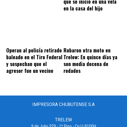
que se inició en una vela
en la casa del hijo
Operan al policía retirado
Robaron otra moto en
baleado en el Tiro Federal
Trelew: En quince días ya
y sospechan que el
son media docena de
agresor fue un vecino
rodados
IMPRESORA CHUBUTENSE S.A
TRELEW
9 de Julio 329 - 1º Piso - Cp U-9100H