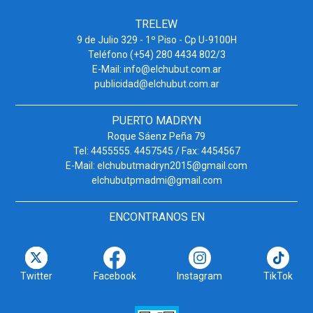
TRELEW
9 de Julio 329 - 1º Piso - Cp U-9100H
Teléfono (+54) 280 4434 802/3
E-Mail: info@elchubut.com.ar
publicidad@elchubut.com.ar
PUERTO MADRYN
Roque Sáenz Peña 79
Tel: 4455555. 4457545 / Fax: 4454567
E-Mail: elchubutmadryn2015@gmail.com
elchubutpmadmi@gmail.com
ENCONTRANOS EN
Twitter
Facebook
Instagram
TikTok