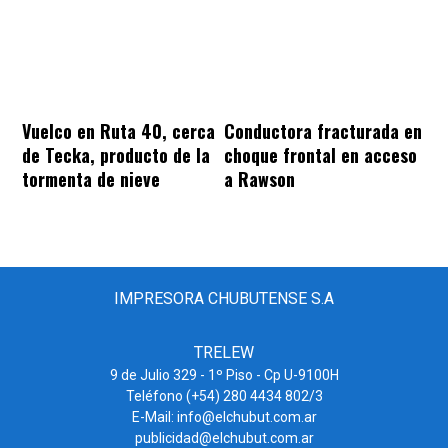
Vuelco en Ruta 40, cerca
Conductora fracturada en
de Tecka, producto de la
choque frontal en acceso
tormenta de nieve
a Rawson
IMPRESORA CHUBUTENSE S.A
TRELEW
9 de Julio 329 - 1º Piso - Cp U-9100H
Teléfono (+54) 280 4434 802/3
E-Mail: info@elchubut.com.ar
publicidad@elchubut.com.ar