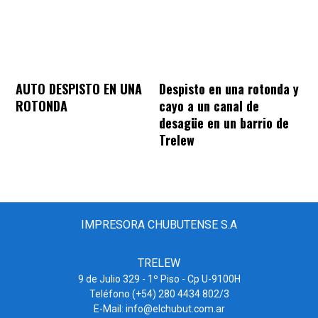
AUTO DESPISTO EN UNA
Despisto en una rotonda y
ROTONDA
cayo a un canal de
desagüe en un barrio de
Trelew
IMPRESORA CHUBUTENSE S.A
TRELEW
9 de Julio 329 - 1º Piso - Cp U-9100H
Teléfono (+54) 280 4434 802/3
E-Mail: info@elchubut.com.ar