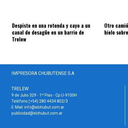
Despisto en una rotonda y cayo a un
Otro camió
canal de desagüe en un barrio de
hielo sobr
Trelew
IMPRESORA CHUBUTENSE S.A
TRELEW
9 de Julio 329 - 1º Piso - Cp U-9100H
Teléfono (+54) 280 4434 802/3
E-Mail: info@elchubut.com.ar
publicidad@elchubut.com.ar