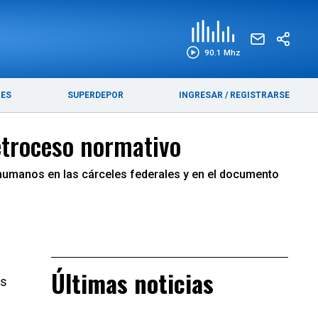
EDICIÓN IMPRESA
FUNEBRES
90.1 Mhz
RES
SUPERDEPOR
INGRESAR
/
REGISTRARSE
retroceso normativo
s humanos en las cárceles federales y en el documento
Últimas noticias
as