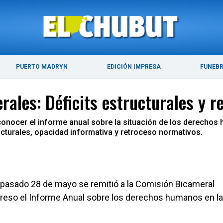
DE 2026
ÚLTIMAS NOTICIAS
PUERTO MADRYN
PUERTO MADRYN
EDICIÓN IMPRESA
FUNEB
erales: Déficits estructurales y 
 conocer el informe anual sobre la situación de los derecho
ucturales, opacidad informativa y retroceso normativos.
el pasado 28 de mayo se remitió a la Comisión Bicameral
greso el Informe Anual sobre los derechos humanos en l