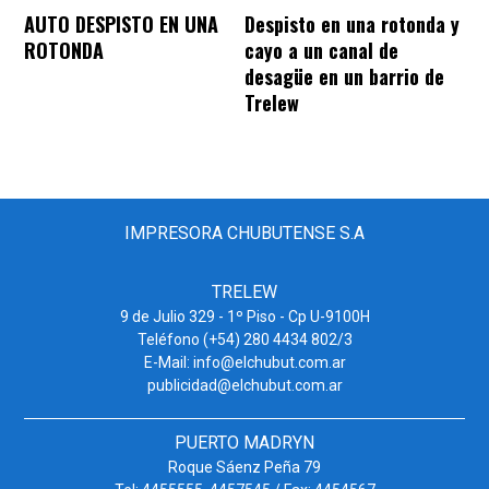
AUTO DESPISTO EN UNA
Despisto en una rotonda y
ROTONDA
cayo a un canal de
desagüe en un barrio de
Trelew
IMPRESORA CHUBUTENSE S.A
TRELEW
9 de Julio 329 - 1º Piso - Cp U-9100H
Teléfono (+54) 280 4434 802/3
E-Mail: info@elchubut.com.ar
publicidad@elchubut.com.ar
PUERTO MADRYN
Roque Sáenz Peña 79