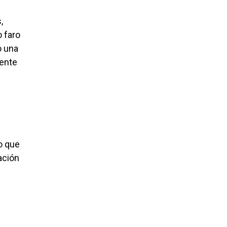
,
o faro
o una
mente
o que
ación