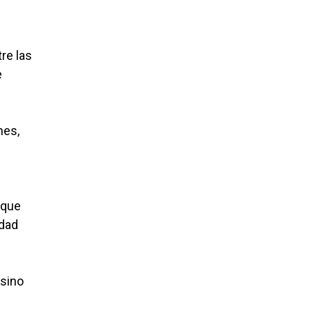
re las
e
nes,
 que
idad
 sino