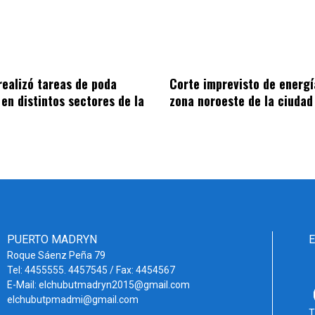
realizó tareas de poda
Corte imprevisto de energí
 en distintos sectores de la
zona noroeste de la ciudad
PUERTO MADRYN
Roque Sáenz Peña 79
Tel: 4455555. 4457545 / Fax: 4454567
E-Mail: elchubutmadryn2015@gmail.com
elchubutpmadmi@gmail.com
T