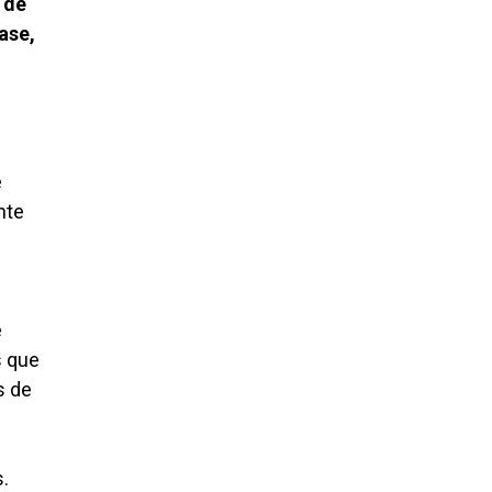
 de
ase,
e
nte
e
s que
s de
.