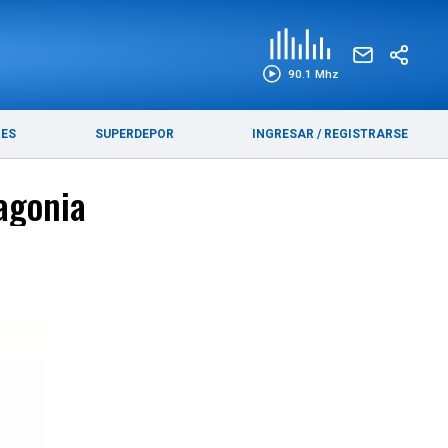
EDICIÓN IMPRESA
FUNEBRES
90.1 Mhz
RES
SUPERDEPOR
INGRESAR
/
REGISTRARSE
tagonia