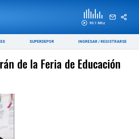
EDICIÓN IMPRESA
FUNEBRES
90.1 Mhz
RES
SUPERDEPOR
INGRESAR
/
REGISTRARSE
arán de la Feria de Educación