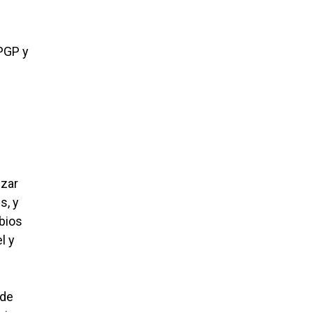
IPGP y
izar
s, y
ibios
l y
 de