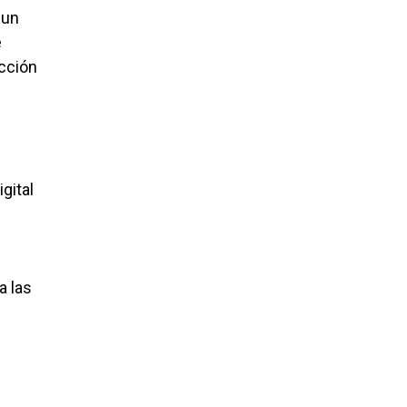
 un
e
ucción
gital
a las