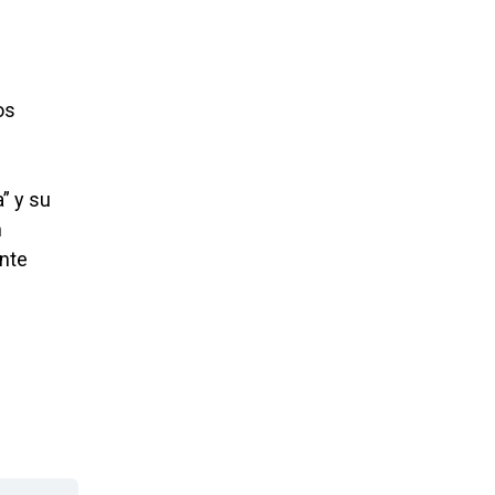
os
” y su
n
ente