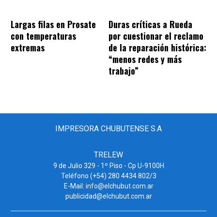
Largas filas en Prosate
Duras críticas a Rueda
con temperaturas
por cuestionar el reclamo
extremas
de la reparación histórica:
“menos redes y más
trabajo”
IMPRESORA CHUBUTENSE S.A
TRELEW
9 de Julio 329 - 1º Piso - Cp U-9100H
Teléfono (+54) 280 4434 802/3
E-Mail: info@elchubut.com.ar
publicidad@elchubut.com.ar