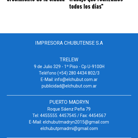
todos los días”
IMPRESORA CHUBUTENSE S.A
TRELEW
9 de Julio 329 - 1º Piso - Cp U-9100H
Teléfono (+54) 280 4434 802/3
E-Mail: info@elchubut.com.ar
publicidad@elchubut.com.ar
PUERTO MADRYN
Roque Sáenz Peña 79
Tel: 4455555. 4457545 / Fax: 4454567
E-Mail: elchubutmadryn2015@gmail.com
elchubutpmadmi@gmail.com