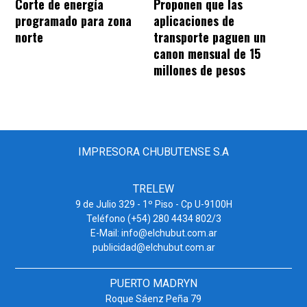
Corte de energía
Proponen que las
programado para zona
aplicaciones de
norte
transporte paguen un
canon mensual de 15
millones de pesos
IMPRESORA CHUBUTENSE S.A
TRELEW
9 de Julio 329 - 1º Piso - Cp U-9100H
Teléfono (+54) 280 4434 802/3
E-Mail: info@elchubut.com.ar
publicidad@elchubut.com.ar
PUERTO MADRYN
Roque Sáenz Peña 79