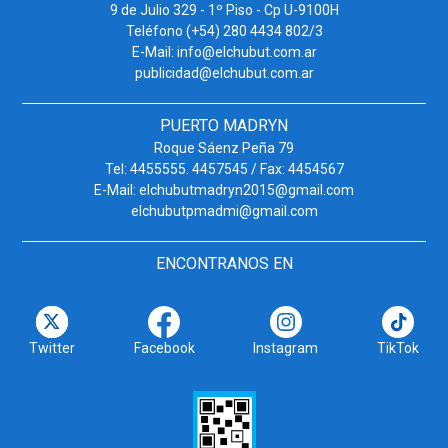
9 de Julio 329 - 1º Piso - Cp U-9100H
Teléfono (+54) 280 4434 802/3
E-Mail: info@elchubut.com.ar
publicidad@elchubut.com.ar
PUERTO MADRYN
Roque Sáenz Peña 79
Tel: 4455555. 4457545 / Fax: 4454567
E-Mail: elchubutmadryn2015@gmail.com
elchubutpmadmi@gmail.com
ENCONTRANOS EN
Twitter
Facebook
Instagram
TikTok