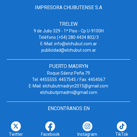
IMPRESORA CHUBUTENSE S.A
TRELEW
9 de Julio 329 - 1º Piso - Cp U-9100H
Teléfono (+54) 280 4434 802/3
E-Mail: info@elchubut.com.ar
publicidad@elchubut.com.ar
PUERTO MADRYN
Roque Sáenz Peña 79
Tel: 4455555. 4457545 / Fax: 4454567
E-Mail: elchubutmadryn2015@gmail.com
elchubutpmadmi@gmail.com
ENCONTRANOS EN
Twitter
Facebook
Instagram
TikTok