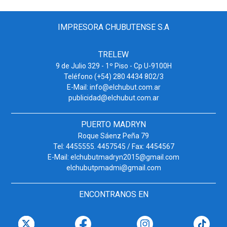
IMPRESORA CHUBUTENSE S.A
TRELEW
9 de Julio 329 - 1º Piso - Cp U-9100H
Teléfono (+54) 280 4434 802/3
E-Mail: info@elchubut.com.ar
publicidad@elchubut.com.ar
PUERTO MADRYN
Roque Sáenz Peña 79
Tel: 4455555. 4457545 / Fax: 4454567
E-Mail: elchubutmadryn2015@gmail.com
elchubutpmadmi@gmail.com
ENCONTRANOS EN