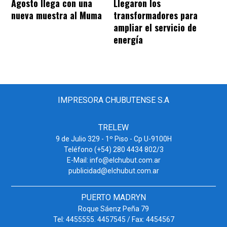
Agosto llega con una
Llegaron los
nueva muestra al Muma
transformadores para
ampliar el servicio de
energía
IMPRESORA CHUBUTENSE S.A
TRELEW
9 de Julio 329 - 1º Piso - Cp U-9100H
Teléfono (+54) 280 4434 802/3
E-Mail: info@elchubut.com.ar
publicidad@elchubut.com.ar
PUERTO MADRYN
Roque Sáenz Peña 79
Tel: 4455555. 4457545 / Fax: 4454567