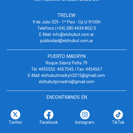
TRELEW
9 de Julio 329 - 1º Piso - Cp U-9100H
Teléfono (+54) 280 4434 802/3
E-Mail: info@elchubut.com.ar
publicidad@elchubut.com.ar
PUERTO MADRYN
Roque Sáenz Peña 79
Tel: 4455555. 4457545 / Fax: 4454567
E-Mail: elchubutmadryn2015@gmail.com
elchubutpmadmi@gmail.com
ENCONTRANOS EN
Twitter
Facebook
Instagram
TikTok