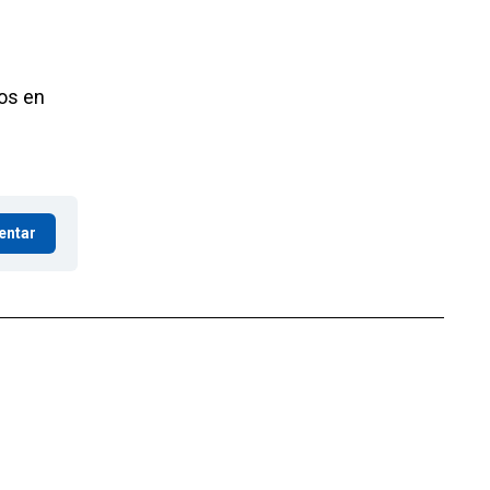
tos en
entar