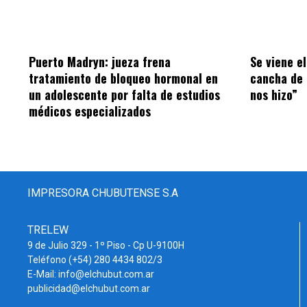
Puerto Madryn: jueza frena
Se viene el
tratamiento de bloqueo hormonal en
cancha de 
un adolescente por falta de estudios
nos hizo”
médicos especializados
IMPRESORA CHUBUTENSE S.A
TRELEW
9 de Julio 329 - 1º Piso - Cp U-9100H
Teléfono (+54) 280 4434 802/3
E-Mail: info@elchubut.com.ar
publicidad@elchubut.com.ar