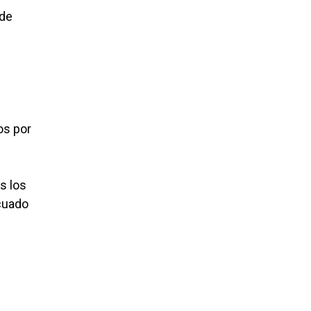
 de
os por
s los
cuado