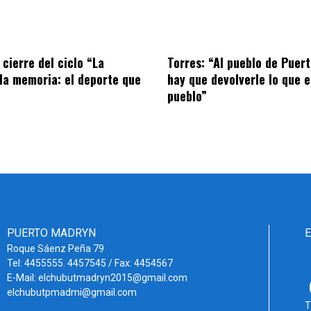
 cierre del ciclo “La
Torres: “Al pueblo de Puer
la memoria: el deporte que
hay que devolverle lo que e
pueblo”
PUERTO MADRYN
Roque Sáenz Peña 79
Tel: 4455555. 4457545 / Fax: 4454567
E-Mail: elchubutmadryn2015@gmail.com
elchubutpmadmi@gmail.com
T