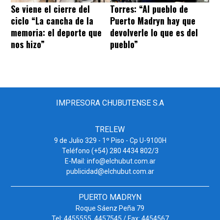
Se viene el cierre del
Torres: “Al pueblo de
ciclo “La cancha de la
Puerto Madryn hay que
memoria: el deporte que
devolverle lo que es del
nos hizo”
pueblo”
IMPRESORA CHUBUTENSE S.A
TRELEW
9 de Julio 329 - 1º Piso - Cp U-9100H
Teléfono (+54) 280 4434 802/3
E-Mail: info@elchubut.com.ar
publicidad@elchubut.com.ar
PUERTO MADRYN
Roque Sáenz Peña 79
Tel: 4455555. 4457545 / Fax: 4454567