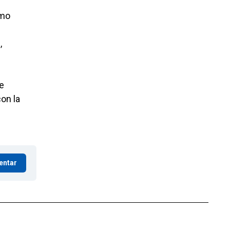
umo
,
e
on la
entar