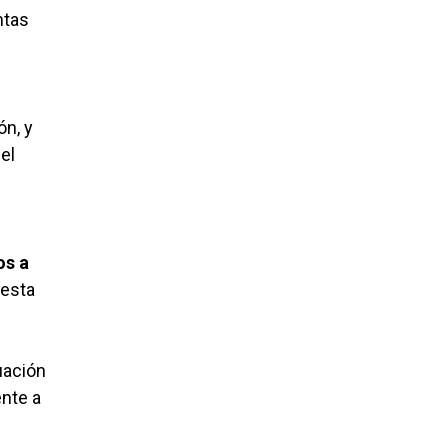
ntas
ón, y
el
os a
uesta
uación
ente a