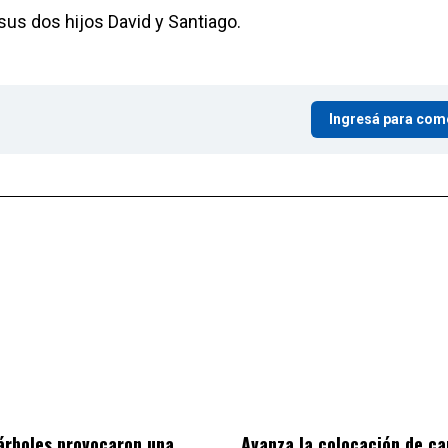
sus dos hijos David y Santiago.
Ingresá para com
árboles provocaron una
Avanza la colocación de ca