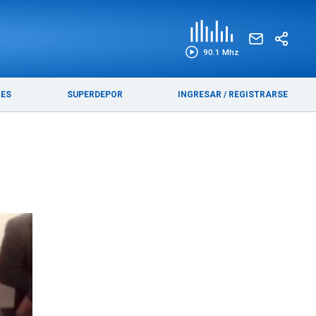
EDICIÓN IMPRESA
FUNEBRES
90.1 Mhz
RES
SUPERDEPOR
INGRESAR
/
REGISTRARSE