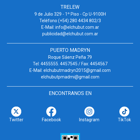
TRELEW
9 de Julio 329 - 1º Piso - Cp U-9100H
Teléfono (+54) 280 4434 802/3
E-Mail: info@elchubut.com.ar
publicidad@elchubut.com.ar
PUERTO MADRYN
Roque Sáenz Peña 79
Tel: 4455555. 4457545 / Fax: 4454567
E-Mail: elchubutmadryn2015@gmail.com
elchubutpmadmi@gmail.com
ENCONTRANOS EN
Twitter
Facebook
Instagram
TikTok