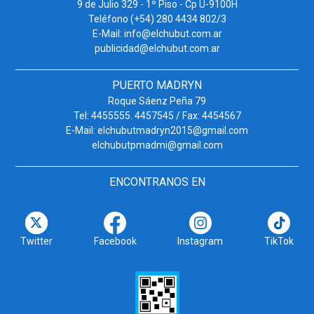
9 de Julio 329 - 1º Piso - Cp U-9100H
Teléfono (+54) 280 4434 802/3
E-Mail: info@elchubut.com.ar
publicidad@elchubut.com.ar
PUERTO MADRYN
Roque Sáenz Peña 79
Tel: 4455555. 4457545 / Fax: 4454567
E-Mail: elchubutmadryn2015@gmail.com
elchubutpmadmi@gmail.com
ENCONTRANOS EN
Twitter
Facebook
Instagram
TikTok