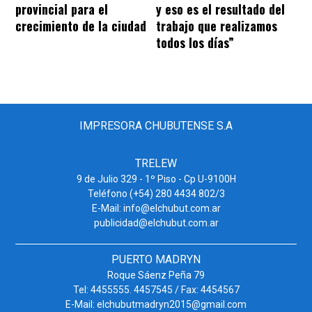
provincial para el
y eso es el resultado del
crecimiento de la ciudad
trabajo que realizamos
todos los días”
IMPRESORA CHUBUTENSE S.A
TRELEW
9 de Julio 329 - 1º Piso - Cp U-9100H
Teléfono (+54) 280 4434 802/3
E-Mail: info@elchubut.com.ar
publicidad@elchubut.com.ar
PUERTO MADRYN
Roque Sáenz Peña 79
Tel: 4455555. 4457545 / Fax: 4454567
E-Mail: elchubutmadryn2015@gmail.com