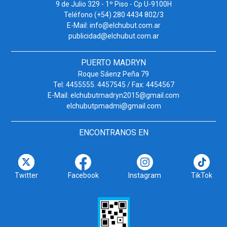
9 de Julio 329 - 1º Piso - Cp U-9100H
Teléfono (+54) 280 4434 802/3
E-Mail: info@elchubut.com.ar
publicidad@elchubut.com.ar
PUERTO MADRYN
Roque Sáenz Peña 79
Tel: 4455555. 4457545 / Fax: 4454567
E-Mail: elchubutmadryn2015@gmail.com
elchubutpmadmi@gmail.com
ENCONTRANOS EN
Twitter
Facebook
Instagram
TikTok