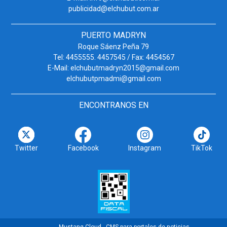
publicidad@elchubut.com.ar
PUERTO MADRYN
Roque Sáenz Peña 79
Tel: 4455555. 4457545 / Fax: 4454567
E-Mail: elchubutmadryn2015@gmail.com
elchubutpmadmi@gmail.com
ENCONTRANOS EN
Twitter
Facebook
Instagram
TikTok
Mustang Cloud - CMS para portales de noticias