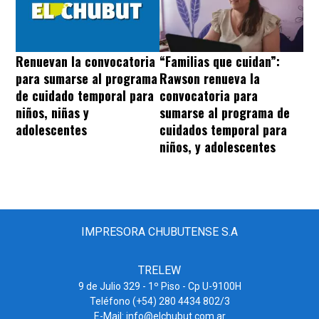
“Familias que cuidan”:
Renuevan la convocatoria
Rawson renueva la
para sumarse al programa
convocatoria para
de cuidado temporal para
sumarse al programa de
niños, niñas y
cuidados temporal para
adolescentes
niños, y adolescentes
IMPRESORA CHUBUTENSE S.A
TRELEW
9 de Julio 329 - 1º Piso - Cp U-9100H
Teléfono (+54) 280 4434 802/3
E-Mail: info@elchubut.com.ar